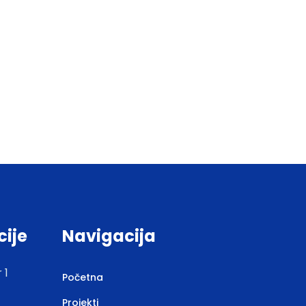
cije
Navigacija
 1
Početna
Projekti