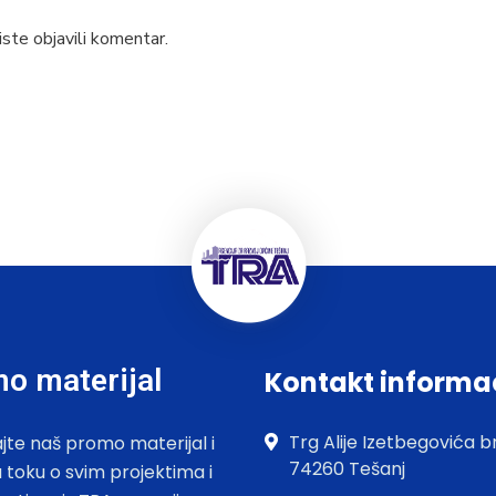
ste objavili komentar.
o materijal
Kontakt informa
Trg Alije Izetbegovića br
jte naš promo materijal i
74260 Tešanj
u toku o svim projektima i