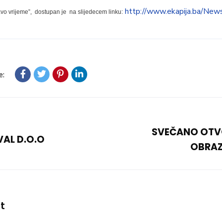
http://www.ekapija.ba/Ne
ravo vrijeme”, dostupan je na slijedecem linku:
e:
SVEČANO OTV
VAL D.O.O
OBRAZ
t