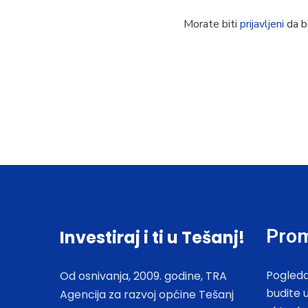
Morate biti
prijavljeni
da bi
Prom
Investiraj i ti u Tešanj!
Pogleda
Od osnivanja, 2009. godine, TRA
budite 
Agencija za razvoj općine Tešanj