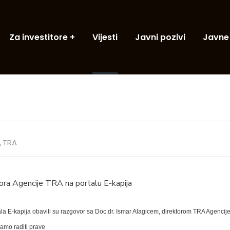
Za investitore
Vijesti
Javni pozivi
Javne
TRA
tora Agencije TRA na portalu E-kapija
la E-kapija obavili su razgovor sa Doc.dr. Ismar Alagicem, direktorom TRA Agencije
bamo raditi prave