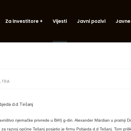
Za investitore
Vijesti
Javni pozivi
Javne
TRA
bjeda d.d Tešanj
vništvo njemačke privrede u BiH) g-din. Alexander Märdian u pratnji Do
za razvoj općine Tešanj posjetio je firmu Pobjeda d.d Tešanj. Tom pril