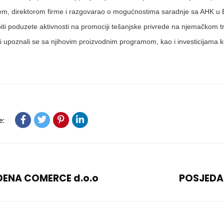
m, direktorom firme i razgovarao o mogućnostima saradnje sa AHK u Bi
i poduzete aktivnosti na promociji tešanjske privrede na njemačkom trži
i upoznali se sa njihovim proizvodnim programom, kao i investicijama 
e:
DENA COMERCE d.o.o
POSJEDA 