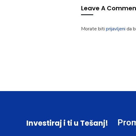
Leave A Commen
Morate biti
prijavljeni
da bi
Prom
Investiraj i ti u Tešanj!