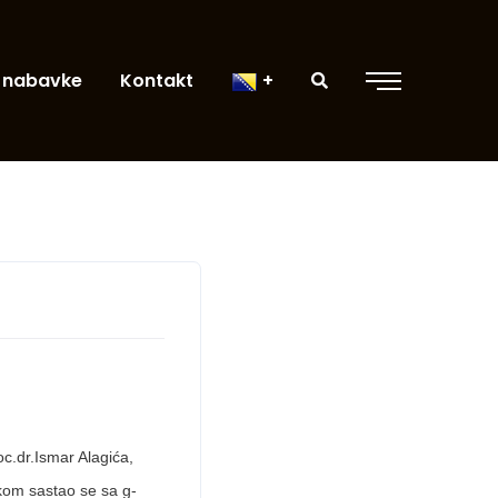
 nabavke
Kontakt
c.dr.Ismar Alagića,
ikom sastao se sa g-