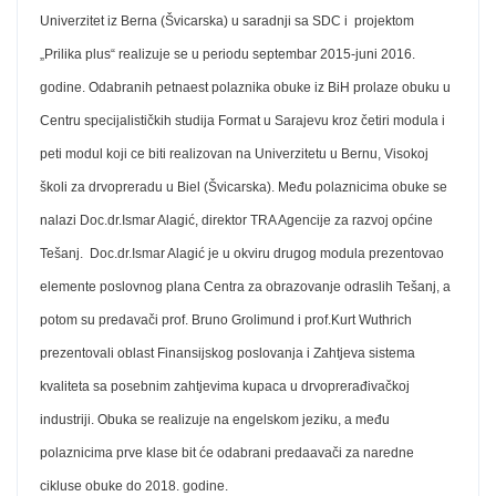
Univerzitet iz Berna (Švicarska) u saradnji sa SDC i projektom
„Prilika plus“ realizuje se u periodu septembar 2015-juni 2016.
godine. Odabranih petnaest polaznika obuke iz BiH prolaze obuku u
Centru specijalističkih studija Format u Sarajevu kroz četiri modula i
peti modul koji ce biti realizovan na Univerzitetu u Bernu, Visokoj
školi za drvopreradu u Biel (Švicarska). Među polaznicima obuke se
nalazi Doc.dr.Ismar Alagić, direktor TRA Agencije za razvoj općine
Tešanj. Doc.dr.Ismar Alagić je u okviru drugog modula prezentovao
elemente poslovnog plana Centra za obrazovanje odraslih Tešanj, a
potom su predavači prof. Bruno Grolimund i prof.Kurt Wuthrich
prezentovali oblast Finansijskog poslovanja i Zahtjeva sistema
kvaliteta sa posebnim zahtjevima kupaca u drvoprerađivačkoj
industriji. Obuka se realizuje na engelskom jeziku, a među
polaznicima prve klase bit će odabrani predaavači za naredne
cikluse obuke do 2018. godine.