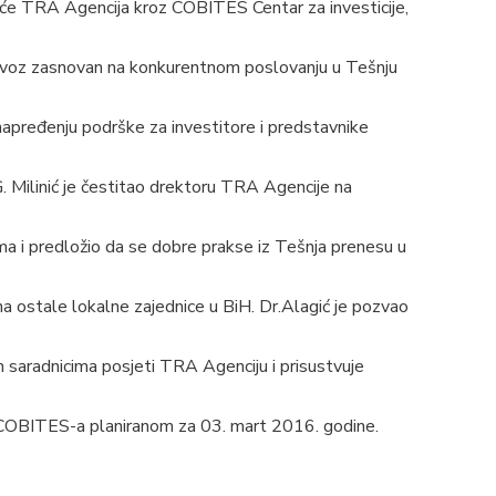
a će TRA Agencija kroz COBITES Centar za investicije,
izvoz zasnovan na konkurentnom poslovanju u Tešnju
unapređenju podrške za investitore i predstavnike
. Milinić je čestitao drektoru TRA Agencije na
ma i predložio da se dobre prakse iz Tešnja prenesu u
a ostale lokalne zajednice u BiH. Dr.Alagić je pozvao
im saradnicima posjeti TRA Agenciju i prisustvuje
COBITES-a planiranom za 03. mart 2016. godine.