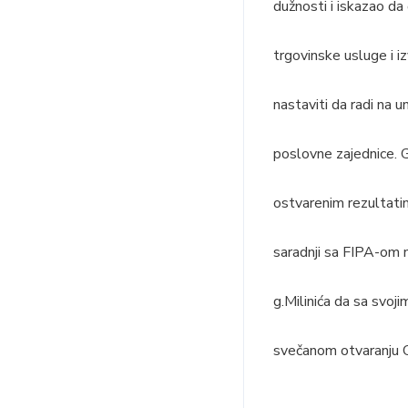
dužnosti i iskazao d
trgovinske usluge i 
nastaviti da radi na 
poslovne zajednice. G
ostvarenim rezultati
saradnji sa FIPA-om n
g.Milinića da sa svoj
svečanom otvaranju 