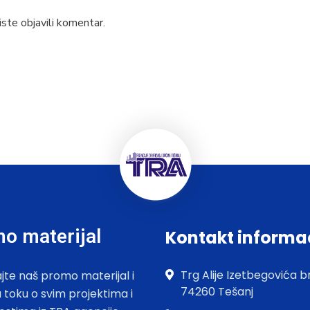
ste objavili komentar.
o materijal
Kontakt informa
Trg Alije Izetbegovića br
jte naš promo materijal i
74260 Tešanj
u toku o svim projektima i