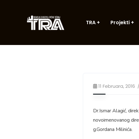
TRA
Projekti
11 Februara, 2016
Dr.Ismar Alagić, dire
novoimenovanog direk
g.Gordana Milinića.