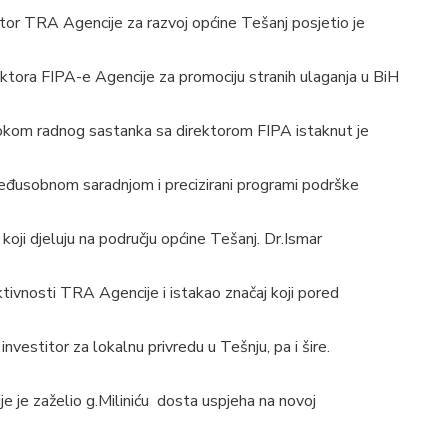
ktor TRA Agencije za razvoj općine Tešanj posjetio je
tora FIPA-e Agencije za promociju stranih ulaganja u BiH
Tokom radnog sastanka sa direktorom FIPA istaknut je
međusobnom saradnjom i precizirani programi podrške
koji djeluju na području općine Tešanj. Dr.Ismar
ktivnosti TRA Agencije i istakao značaj koji pored
 investitor za lokalnu privredu u Tešnju, pa i šire.
 je zaželio g.Miliniću dosta uspjeha na novoj