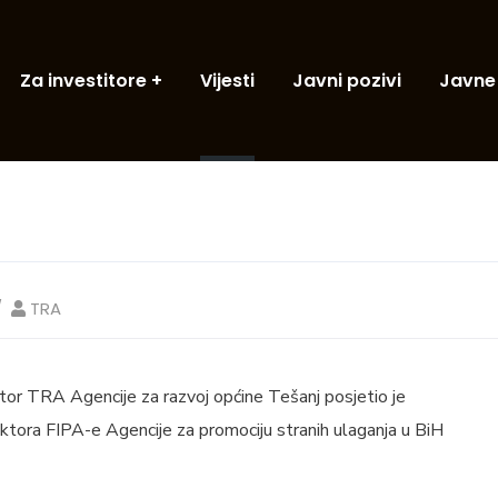
Za investitore
Vijesti
Javni pozivi
Javne
TRA
ktor TRA Agencije za razvoj općine Tešanj posjetio je
tora FIPA-e Agencije za promociju stranih ulaganja u BiH