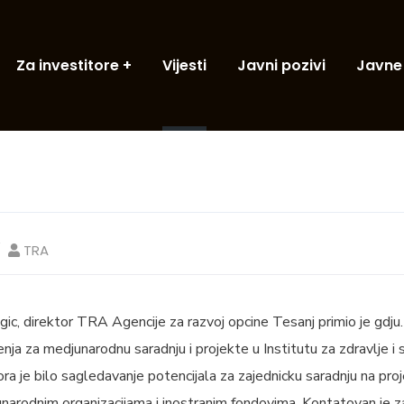
Za investitore
Vijesti
Javni pozivi
Javne
TRA
agic, direktor TRA Agencije za razvoj opcine Tesanj primio je gdju
enja za medjunarodnu saradnju i projekte u Institutu za zdravlje i
a je bilo sagledavanje potencijala za zajednicku saradnju na proj
unarodnim organizacijama i inostranim fondovima. Kontatovan je za