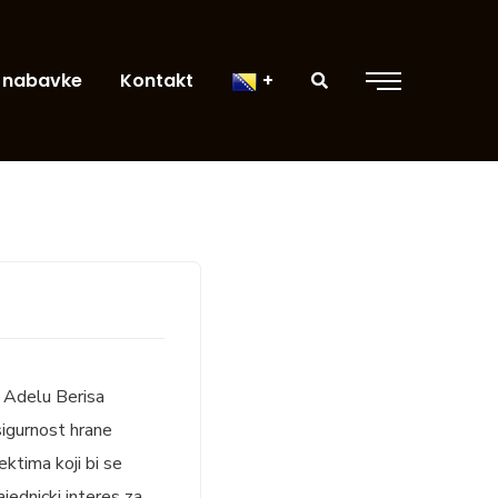
 nabavke
Kontakt
. Adelu Berisa
 sigurnost hrane
ektima koji bi se
jednicki interes za