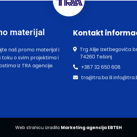
o materijal
Kontakt informa
Trg Alije Izetbegovića br
jte naš promo materijal i
74260 Tešanj
u toku o svim projektima i
ostima iz TRA agencije.
+387 32 650 608
tra@tra.ba ili info@tra
Web stranicu izradila
Marketing agencija EBTEH