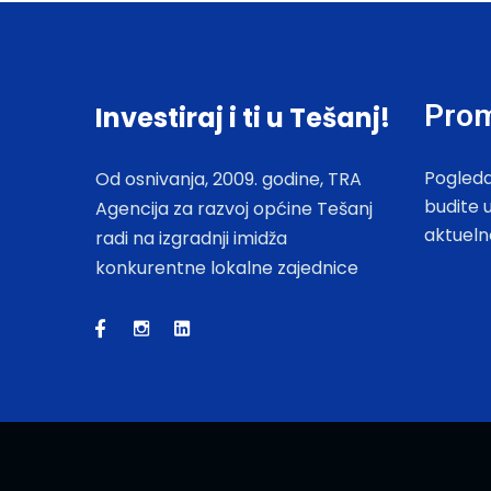
Prom
Investiraj i ti u Tešanj!
Pogleda
Od osnivanja, 2009. godine, TRA
budite 
Agencija za razvoj općine Tešanj
aktueln
radi na izgradnji imidža
konkurentne lokalne zajednice