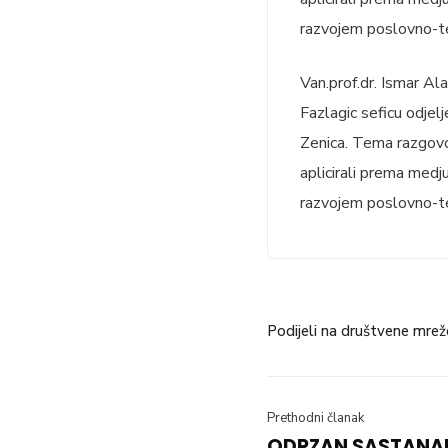
razvojem poslovno-te
Van.prof.dr. Ismar Al
Fazlagic seficu odjelj
Zenica. Tema razgovor
aplicirali prema medj
razvojem poslovno-te
Podijeli na društvene mrež
Prethodni članak
ODRZAN SASTANAK