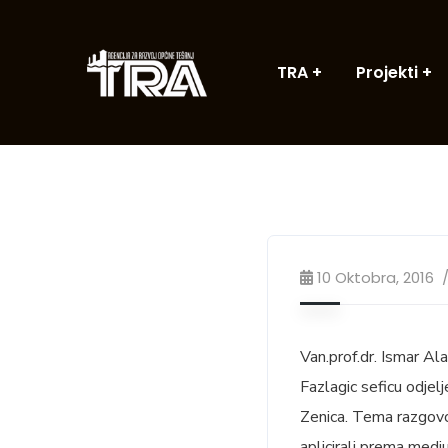
TRA
Projekti
10 Oktobra, 2016
Van.prof.dr. Ismar Al
Fazlagic seficu odjelj
Zenica. Tema razgovor
aplicirali prema medj