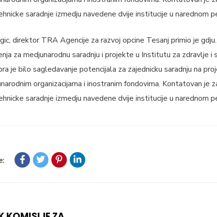
hnicke saradnje izmedju navedene dvije institucije u narednom pe
agic, direktor TRA Agencije za razvoj opcine Tesanj primio je gdju
enja za medjunarodnu saradnju i projekte u Institutu za zdravlje i
a je bilo sagledavanje potencijala za zajednicku saradnju na proj
unarodnim organizacijama i inostranim fondovima. Kontatovan je za
hnicke saradnje izmedju navedene dvije institucije u narednom pe
e:
 KOMISIJE ZA