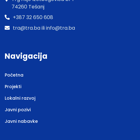
74260 Tešanj
+387 32 650 608
tra@tra.ba ili info@tra.ba
Navigacija
Početna
Projekti
Lokalni razvoj
Javni pozivi
Javni nabavke