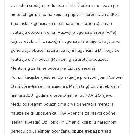
za mala i srednja preduzeća u BiH. Obuka se održava po
metodologiji iz Japana koju su pripremili predstavnici JICA
(Japanska Agencija za međunarodnu saradnju), a istu
realizuju obučeni treneri Razvojne agencije Srbije (RAS)
koji su odabrani iz razvojnih agencija iz Srbije. Ovo je prva
generacija obuke metora razvojnih agencija u BiH koja se
realizuje u 7 modula (Mentoring za zrela preduzeća,
Mentoring za firme početnike; Ljudski resursi;
Komunikacijske vještine; Upravljanje proizvodnjom; Poslovni
plani upravljanje finansijama i; Marketing) tokom februara i
marta 2018. godine u prostorijama SERDA u Srajevu.
Među odabranim polaznicima prve generacije mentora
nalaze se tri uposlenika TRA Agencije za razvoj općine
Tešanj (I.Alagić, Dž.Hopić i M.Omahić) koji bi u narednom
periodu po usješnom okončanju obuke trebali pružati