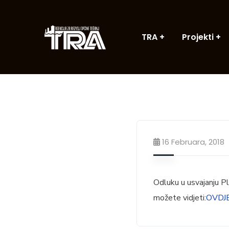
TRA
Projekti
16 Februara, 2018
Odluku u usvajanju P
možete vidjeti:
OVDJ