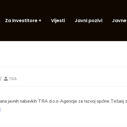
Za investitore
Vijesti
Javni pozivi
Javne
TRA
lana javnih nabavkih TRA d.o.o-Agencije za razvoj općine Tešanj 
E