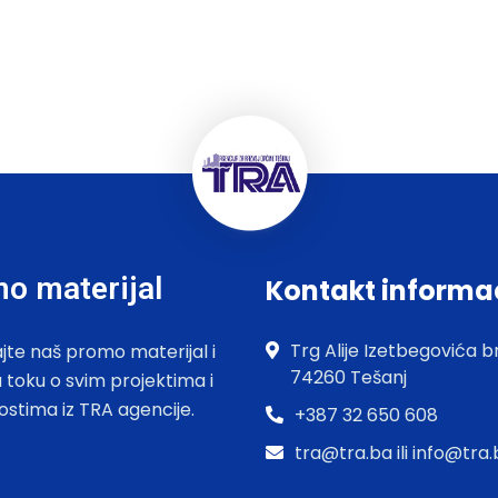
o materijal
Kontakt informa
Trg Alije Izetbegovića br
jte naš promo materijal i
74260 Tešanj
u toku o svim projektima i
ostima iz TRA agencije.
+387 32 650 608
tra@tra.ba ili info@tra