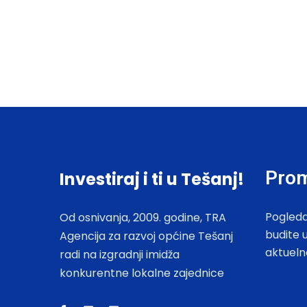
Prom
Investiraj i ti u Tešanj!
Pogleda
Od osnivanja, 2009. godine, TRA
budite 
Agencija za razvoj općine Tešanj
aktueln
radi na izgradnji imidža
konkurentne lokalne zajednice