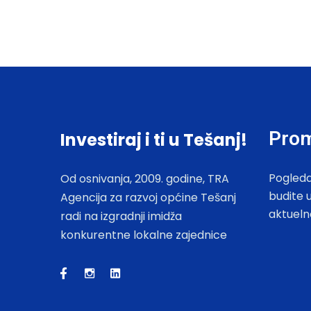
Prom
Investiraj i ti u Tešanj!
Pogleda
Od osnivanja, 2009. godine, TRA
budite 
Agencija za razvoj općine Tešanj
aktueln
radi na izgradnji imidža
konkurentne lokalne zajednice