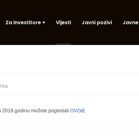
Za investitore
Vijesti
Javni pozivi
Javne
TRA
OVDJE
a 2018.godinu možete pogledati