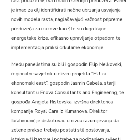
rast poduzetništva i malih i srednjih preduzeća. Panel
je imao za cilj identificirati načine ubrzanja usvajanja
novih modela rasta, naglašavajući važnost pripreme
preduzeća za izazove kao što su dugotrajne
energetske krize, efikasno upravljanje otpadom te
implementacija praksi cirkularne ekonomije.
Među panelistima su bili i gospodin Filip Nelkovski,
regionalni savjetnik u okviru projekta “EU za
ekonomski east”, gospodin Jasmin Gabela, stariji
konsultant u Enova Consultants and Engineering, te
gospođa Angjela Ristovska, izvršna direktorica
kompanije Royal Care iz Kumanova. Direktor
Ibrahimović je diskutovao o nivou razumijevanja da
zelene prakse trebaju postati stil poslovanja,
istaknuvši izazove i potrebe za podizanjem svijesti